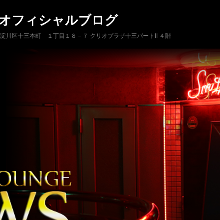
 オフィシャルブログ
市淀川区十三本町 １丁目１８－７ クリオプラザ十三パートII ４階