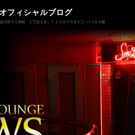
 オフィシャルブログ
市淀川区十三本町 １丁目１８－７ クリオプラザ十三パートII ４階