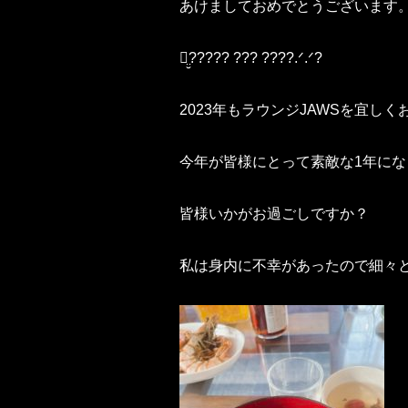
あけましておめでとうございます
ꪔ̤̮????? ??‪? ????.ᐟ‪‪.ᐟ?
2023年もラウンジJAWSを宜し
今年が皆様にとって素敵な1年にな
皆様いかがお過ごしですか？
私は身内に不幸があったので細々