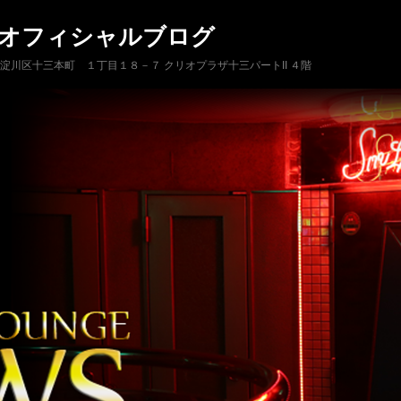
 オフィシャルブログ
市淀川区十三本町 １丁目１８－７ クリオプラザ十三パートII ４階