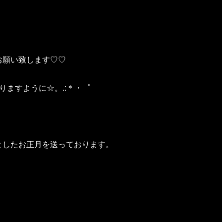
。
くお願い致します♡♡
りますように☆。.:＊・゜
としたお正月を送っております。