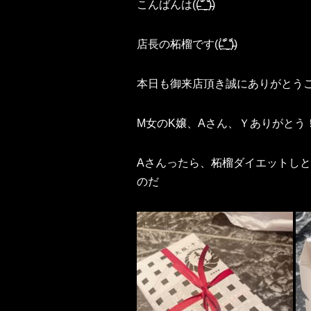
こんばんは((̵̵́ ̆͒͟˚̩̭ ̆͒)̵̵̀)
店長の柘榴です((̵̵́ ̆͒͟˚̩̭ ̆͒)̵̵̀)
本日も御来店頂き誠にありがとうご
M女のK嬢、Aさん、Ｙありがとう
Aさんったら、柘榴ダイエットし
のだ