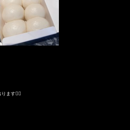
ります♡⃛