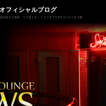
 オフィシャルブログ
市淀川区十三本町 １丁目１８－７ クリオプラザ十三パートII ４階