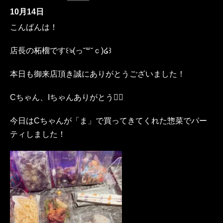
10月14日
こんばんは！
店長の柘榴です꒰ঌ(っ˘꒳˘ｃ)‪໒꒱
本日も御来店頂き誠にありがとうございました！
Cちゃん、Iちゃんありがとう♡⃛
今日はCちゃんが「ま」で買ってきてくれた惣菜でパー
ティしました！