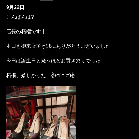
9月22日
こんばんは?
店長の柘榴です
本日も御来店頂き誠にありがとうございました！
今日は誕生日と疑うほどお貢ぎ祭りでした。
柘榴、嬉しかったー✌️(ෆ`꒳´ෆ)✌️