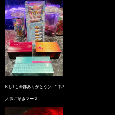
KもTも全部ありがとう(ㅅ´ ˘ `)♡
大事に頂きマース！