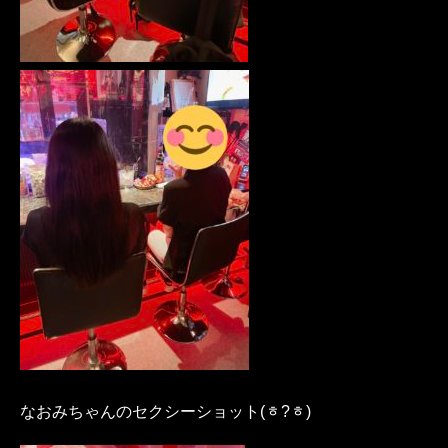
なおみちゃんのセクシーショット(ᇂ?ᇂ)