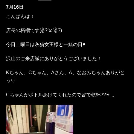
7月16日
こんばんは！
店長の柘榴です(✌?️’ω’✌?️)
今日土曜日は灰猫女王様と一緒の日♥
沢山のご来店誠にありがとうございました！
Kちゃん、Cちゃん、Aさん、A、なおみちゃんありがと
う♡
Cちゃんがボトルあけてくれたので皆で乾杯??✴︎ .。