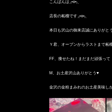
こんばんはˎ₍•ʚ•₎ˏ
店長の柘榴ですˏ₍•ɞ•₎ˎ
本日も沢山の御来店誠にありがと
Ｙ君、オープンからラストまで柘
FF、痩せたね！まだまだ頑張って
M、お土産沢山ありがとう♥
金沢の金粉まみれのお土産美味し