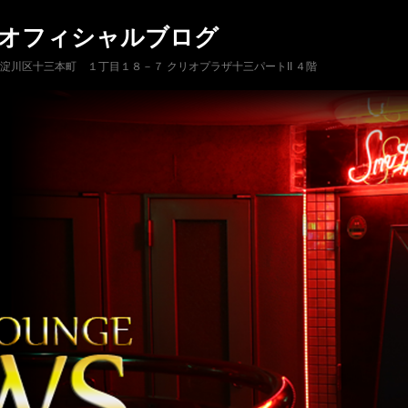
 オフィシャルブログ
市淀川区十三本町 １丁目１８－７ クリオプラザ十三パートII ４階