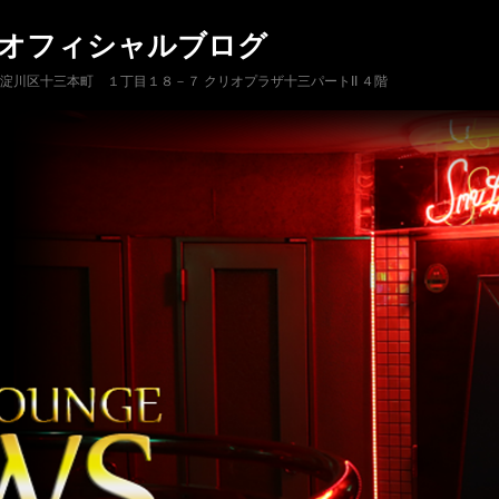
 オフィシャルブログ
市淀川区十三本町 １丁目１８－７ クリオプラザ十三パートII ４階