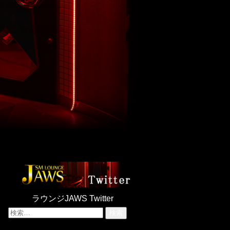
ラウンジJAWS Twitter
検
索: