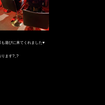
様も遊びに来てくれました♥
ります?‿?