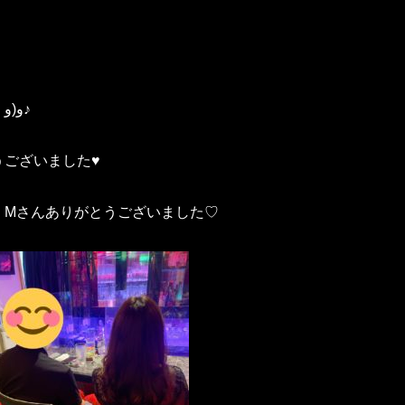
( ᐙ و(و♪( ᐙ و(و♪( ᐙ و(و♪( ᐙ و(و♪( ᐙ و(و♪
うございました♥
、Mさんありがとうございました♡