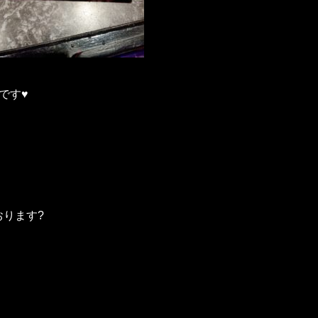
す♥️
ります?