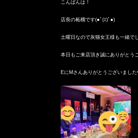
こんばんは！
店長の柘榴です(●ﾟ(ｴ)ﾟ●)
土曜日なので灰猫女王様も一緒で
本日もご来店頂き誠にありがとう
EにMさんありがとうございました♥