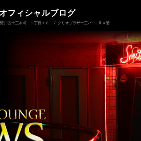
 オフィシャルブログ
市淀川区十三本町 １丁目１８－７ クリオプラザ十三パートII ４階