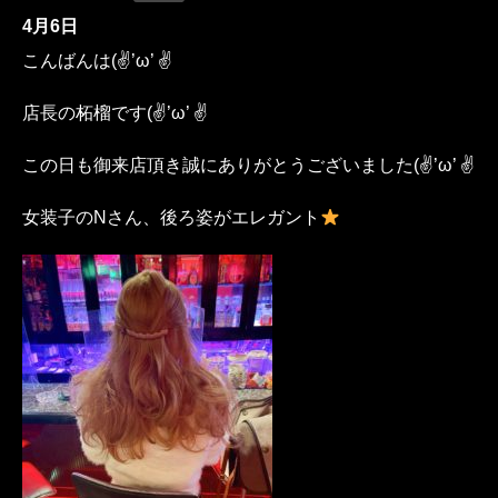
4月6日
こんばんは(✌’ω’ ✌
店長の柘榴です(✌’ω’ ✌
この日も御来店頂き誠にありがとうございました(✌’ω’ ✌
女装子のNさん、後ろ姿がエレガント