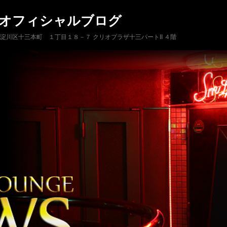
 オフィシャルブログ
市淀川区十三本町 １丁目１８－７ クリオプラザ十三パートII ４階