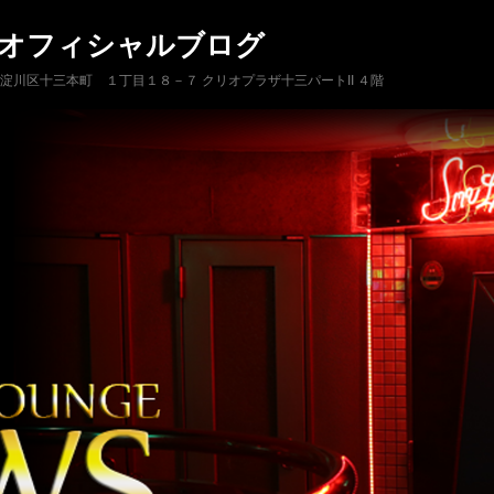
 オフィシャルブログ
市淀川区十三本町 １丁目１８－７ クリオプラザ十三パートII ４階