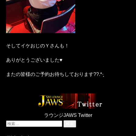
そしてイケおじのＹさんも！
ありがとうございました♥️
またの皆様のご予約お待ちしております??.*·̩͙
ラウンジJAWS Twitter
検
索: