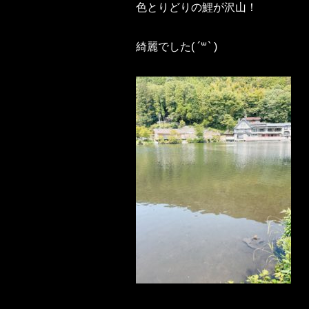
色とりどりの鯉が沢山！
綺麗でした( ´꒳​` )