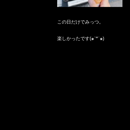
この日だけでみっつ。
楽しかったです(๑˙꒳​˙๑)