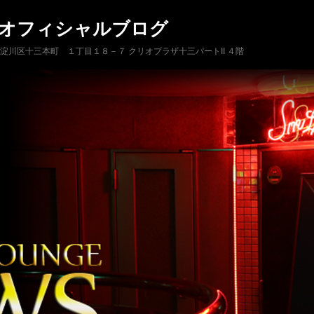
 オフィシャルブログ
市淀川区十三本町 １丁目１８－７ クリオプラザ十三パートII ４階