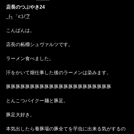
店長のつぶやき24
_(┐「ε:)ﾉ ͟͟͞͞?
こんばんは。
店長の柘榴シュヴァルツです。
ラーメン食べました。
汗をかいて畑仕事した後のラーメンは染みます。
豚豚豚豚豚豚豚豚豚豚豚豚豚豚豚豚豚豚豚豚豚豚
とんこつパイクー麺と豚足。
豚足大好き。
本気出したら養豚場の豚全てを芋虫に出来る気がするの