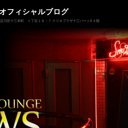
 オフィシャルブログ
市淀川区十三本町 １丁目１８－７ クリオプラザ十三パートII ４階