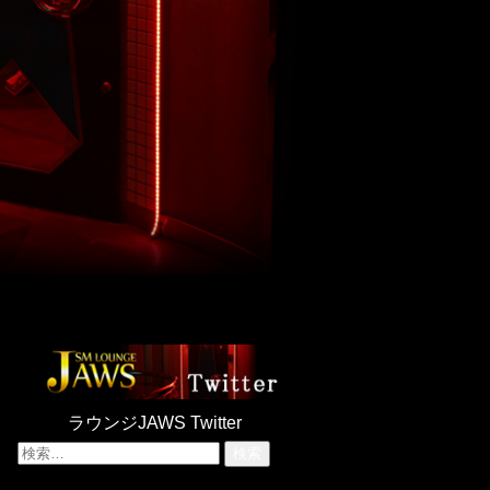
ラウンジJAWS Twitter
検
索: