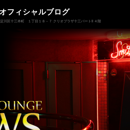
 オフィシャルブログ
市淀川区十三本町 １丁目１８－７ クリオプラザ十三パートII ４階