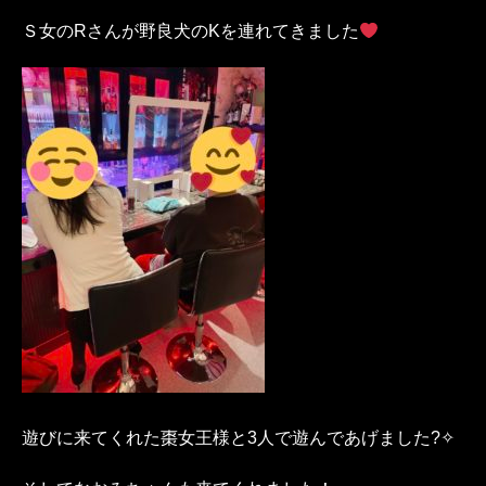
Ｓ女のRさんが野良犬のKを連れてきました
遊びに来てくれた棗女王様と3人で遊んであげました?✧︎