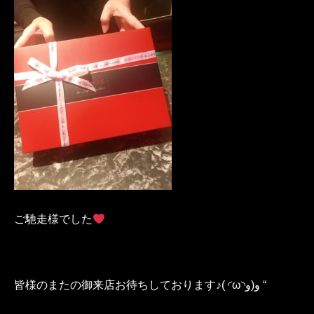
ご馳走様でした
皆様のまたの御来店お待ちしております♪( ◜ω◝و(و “