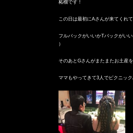
柘榴です！
この日は最初にAさんが来てくれて
フルバックがいいかTバックがいいか
）‬
そのあとGさんがまたまたお土産
ママもやってきて3人でピクニッ