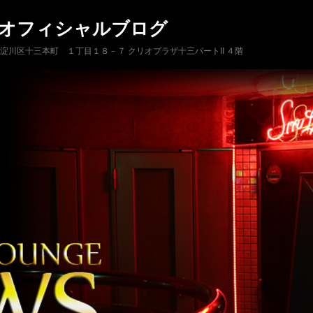
 オフィシャルブログ
市淀川区十三本町 １丁目１８－７ クリオプラザ十三パートII ４階