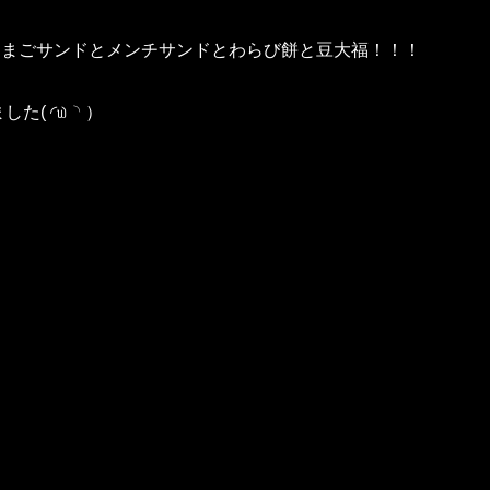
たまごサンドとメンチサンドとわらび餅と豆大福！！！
( ◜௰◝ ）‬