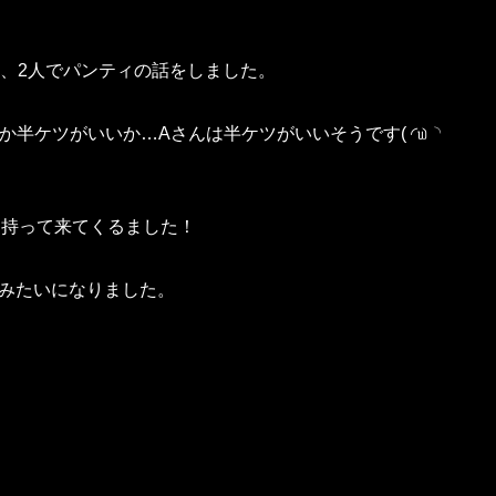
、2人でパンティの話をしました。
半ケツがいいか…Aさんは半ケツがいいそうです‪( ◜௰◝
を持って来てくるました！
クみたいになりました。