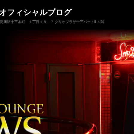
 オフィシャルブログ
市淀川区十三本町 １丁目１８－７ クリオプラザ十三パートII ４階