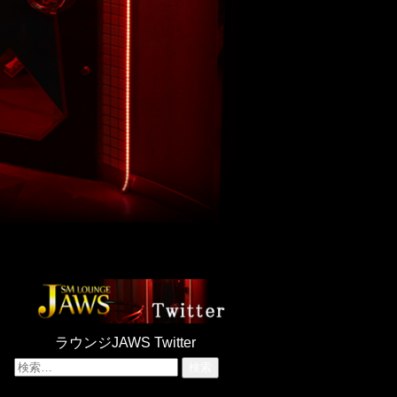
ラウンジJAWS Twitter
検
索: