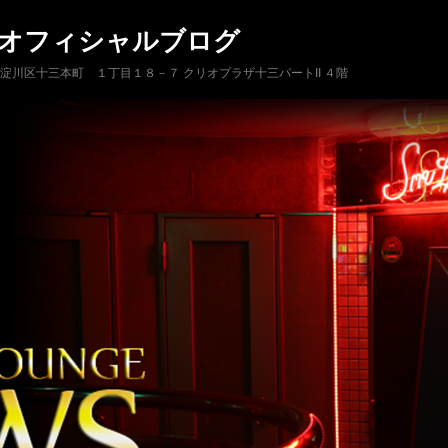
 オフィシャルブログ
市淀川区十三本町 １丁目１８－７ クリオプラザ十三パートII ４階