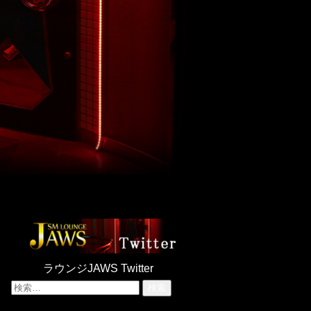
ラウンジJAWS Twitter
検
索: